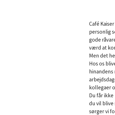
Café Kaise
personlig s
gode råvare
værd at ko
Men det he
Hos os blive
hinandens r
arbejdsdag
kollegaer 
Du får ikke
du vil bliv
sørger vi f