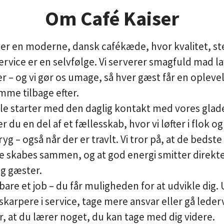
Om Café Kaiser
r er en moderne, dansk cafékæde, hvor kvalitet, s
ervice er en selvfølge. Vi serverer smagfuld mad l
r – og vi gør os umage, så hver gæst får en oplevel
mme tilbage efter.
le starter med
den daglig kontakt med vores glad
r du en del af et fællesskab, hvor vi løfter i flok og
yg – også når der er travlt. Vi tror på, at de bedste
e skabes sammen, og at god energi smitter direkte
og gæster.
 bare et job – du får muligheden for at udvikle dig
e skarpere i service, tage mere ansvar eller gå leder
or, at du lærer noget, du kan tage med dig videre.