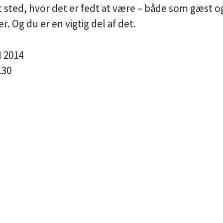
t sted, hvor det er fedt at være – både som gæst 
. Og du er en vigtig del af det.
i
2014
130