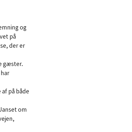
temning og
avet på
se, der er
e gæster
.
 har
 af på både
. Uanset om
vejen,