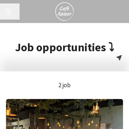
KARRIEREMENU
Del side
Job opportunities ⤵
2 job