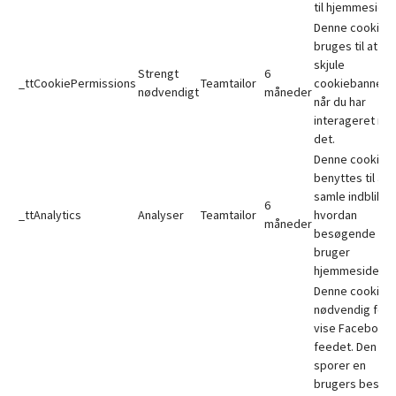
til hjemmesiden
Denne cookie
bruges til at
skjule
Strengt
6
_ttCookiePermissions
Teamtailor
cookiebannere
nødvendigt
måneder
når du har
interageret me
det.
Denne cookie
benyttes til at
samle indblik i,
6
_ttAnalytics
Analyser
Teamtailor
hvordan
måneder
besøgende
bruger
hjemmesiden.
Denne cookie e
nødvendig for 
vise Facebook-
feedet. Den
sporer en
brugers besøg