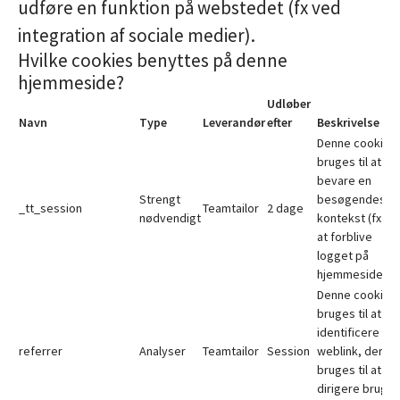
udføre en funktion på webstedet (fx ved
integration af sociale medier).
Hvilke cookies benyttes på denne
hjemmeside?
Udløber
Navn
Type
Leverandør
efter
Beskrivelse
Denne cookie
bruges til at
bevare en
Strengt
besøgendes
_tt_session
Teamtailor
2 dage
nødvendigt
kontekst (fx for
at forblive
logget på
hjemmesiden).
Denne cookie
bruges til at
identificere de
referrer
Analyser
Teamtailor
Session
weblink, der
bruges til at
dirigere bruge