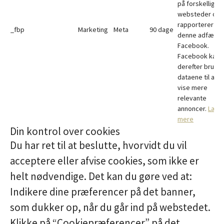
på forskellige
websteder og
rapporterer
_fbp
Marketing
Meta
90 dage
denne adfærd t
Facebook.
Facebook kan
derefter bruge
dataene til at
vise mere
relevante
annoncer.
Læs
mere
Din kontrol over cookies
Du har ret til at beslutte, hvorvidt du vil
acceptere eller afvise cookies, som ikke er
helt nødvendige. Det kan du gøre ved at:
Indikere dine præferencer på det banner,
som dukker op, når du går ind på webstedet.
Klikke på “Cookiepræferencer” på det